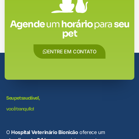
Agende
um
horário
para
seu
pet
ENTRE EM CONTATO
Seu pet saudável,
você tranquilo!
O
Hospital Veterinário Bionicão
oferece um