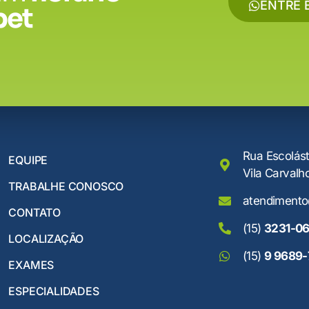
ENTRE 
pet
Rua Escolást
EQUIPE
Vila Carvalh
TRABALHE CONOSCO
atendimento
CONTATO
(15)
3231-0
LOCALIZAÇÃO
(15)
9 9689
EXAMES
ESPECIALIDADES