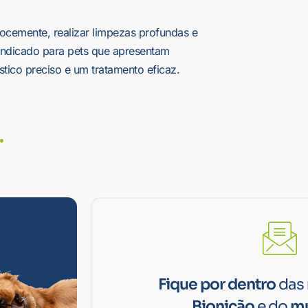
cocemente, realizar limpezas profundas e
 indicado para pets que apresentam
tico preciso e um tratamento eficaz.
Fique por dentro
das
Bionicão
e do
mu