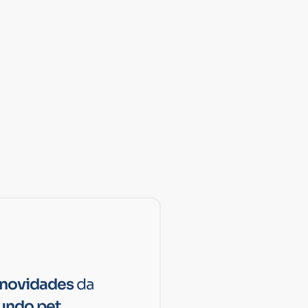
novidades
da
ndo pet