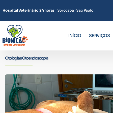
Ir
para
Hospital Veterinário 24 horas
| Sorocaba · São Paulo
o
conteúdo
INÍCIO
SERVIÇOS
Otologia e Otoendoscopia