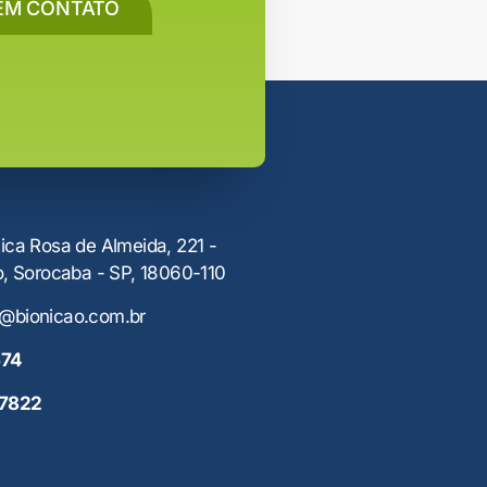
EM CONTATO
ica Rosa de Almeida, 221 -
o, Sorocaba - SP, 18060-110
@bionicao.com.br
674
-7822